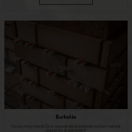
Burkolás
Ossza meg velünk Ön is egyedi elképzeléseit és írjon nekünk
ingyenes árajánlatért!