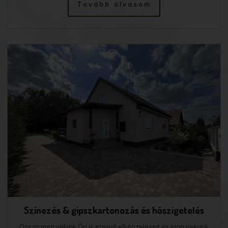
Tovább olvasom
Színezés & gipszkartonozás és hőszigetelés
Ossza meg velünk Ön is egyedi elképzeléseit és írjon nekünk