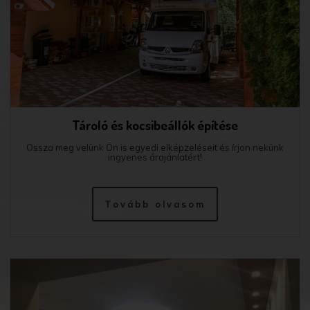
Tároló és kocsibeállók építése
Ossza meg velünk Ön is egyedi elképzeléseit és írjon nekünk
ingyenes árajánlatért!
Tovább olvasom