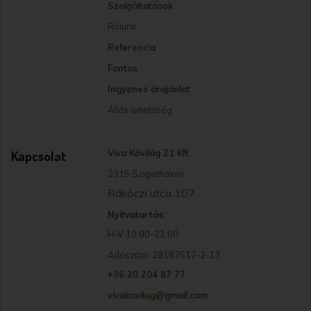
Oldalak
Kezdőlap
Szolgáltatások
Rólunk
Referencia
Fontos
Ingyenes árajánlat
Állás lehetőség
Kapcsolat
Viva Kővilág 21 Kft.
2315 Szigethalom
Rákóczi utca 107
Nyitvatartás:
H-V 10:00–21:00
Adószám: 29187517-2-13