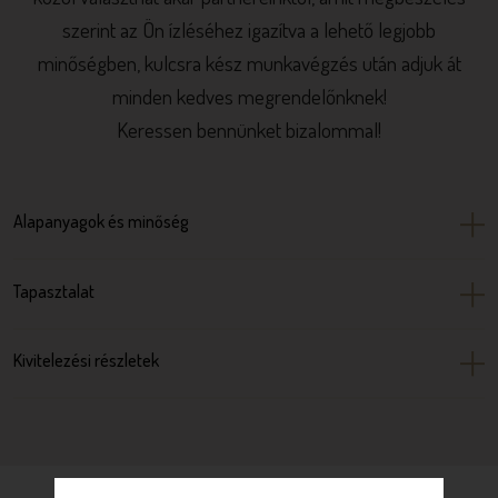
szerint az Ön ízléséhez igazítva a lehető legjobb
minőségben, kulcsra kész munkavégzés után adjuk át
minden kedves megrendelőnknek!
Keressen bennünket bizalommal!
Alapanyagok és minőség
Tapasztalat
Kivitelezési részletek