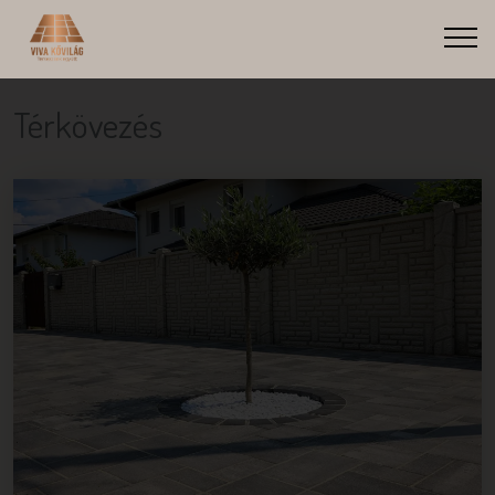
Térkövezés