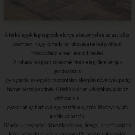
A térkő egyik legnagyobb előnye a betonnal és az aszfalttal
szemben, hogy komoly kár okozása nélkül javítható,
módosítható a már lerakott felület.
A rohanó világban sokaknak nincs elég ideje kertjük
gondozására.
Így a gazok, és egyéb haszontalan allergén növények pedig
hamar elszaporodnak. A térkő akár az udvarában, akár az
otthona elé,
gyakorlatilag bárhová egy esztétikus, szép látványt nyújtó
ideális választás.
Ráadásul megszámlálhatatlan forma, design, és színvariáció
közül választhat akár partnereinktől, amit megbeszélés