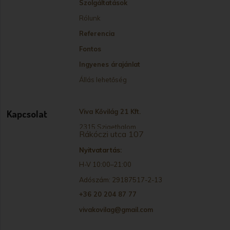
Szolgáltatások
Rólunk
Referencia
Fontos
Ingyenes árajánlat
Állás lehetőség
Kapcsolat
Viva Kővilág 21 Kft.
2315 Szigethalom
Rákóczi utca 107
Nyitvatartás:
H-V 10:00–21:00
Adószám: 29187517-2-13
+36 20 204 87 77
vivakovilag@gmail.com