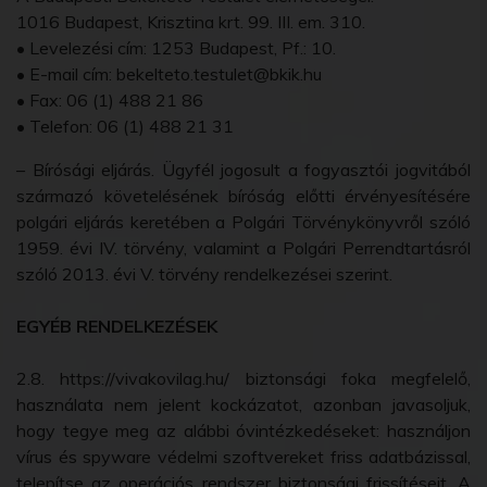
1016 Budapest, Krisztina krt. 99. III. em. 310.
• Levelezési cím: 1253 Budapest, Pf.: 10.
• E-mail cím: bekelteto.testulet@bkik.hu
• Fax: 06 (1) 488 21 86
• Telefon: 06 (1) 488 21 31
– Bírósági eljárás. Ügyfél jogosult a fogyasztói jogvitából
származó követelésének bíróság előtti érvényesítésére
polgári eljárás keretében a Polgári Törvénykönyvről szóló
1959. évi IV. törvény, valamint a Polgári Perrendtartásról
szóló 2013. évi V. törvény rendelkezései szerint.
EGYÉB RENDELKEZÉSEK
2.8. https://vivakovilag.hu/ biztonsági foka megfelelő,
használata nem jelent kockázatot, azonban javasoljuk,
hogy tegye meg az alábbi óvintézkedéseket: használjon
vírus és spyware védelmi szoftvereket friss adatbázissal,
telepítse az operációs rendszer biztonsági frissítéseit. A