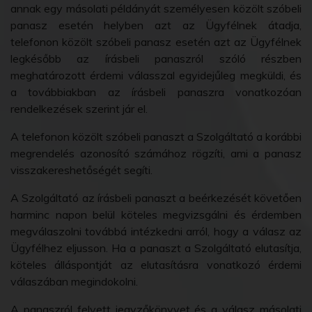
annak egy másolati példányát személyesen közölt szóbeli
panasz esetén helyben azt az Ügyfélnek átadja,
telefonon közölt szóbeli panasz esetén azt az Ügyfélnek
legkésőbb az írásbeli panaszról szóló részben
meghatározott érdemi válasszal egyidejűleg megküldi, és
a továbbiakban az írásbeli panaszra vonatkozóan
rendelkezések szerint jár el.
A telefonon közölt szóbeli panaszt a Szolgáltató a korábbi
megrendelés azonosító számához rögzíti, ami a panasz
visszakereshetőségét segíti.
A Szolgáltató az írásbeli panaszt a beérkezését követően
harminc napon belül köteles megvizsgálni és érdemben
megválaszolni továbbá intézkedni arról, hogy a válasz az
Ügyfélhez eljusson. Ha a panaszt a Szolgáltató elutasítja,
köteles álláspontját az elutasításra vonatkozó érdemi
válaszában megindokolni.
A panaszról felvett jegyzőkönyvet és a válasz másolati