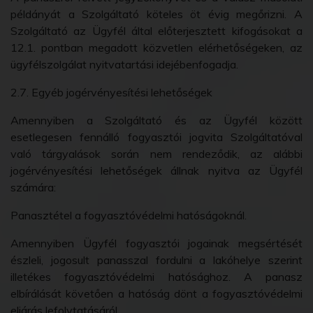
példányát a Szolgáltató köteles öt évig megőrizni. A
Szolgáltató az Ügyfél által előterjesztett kifogásokat a
12.1. pontban megadott közvetlen elérhetőségeken, az
ügyfélszolgálat nyitvatartási idejébenfogadja.
2.7. Egyéb jogérvényesítési lehetőségek
Amennyiben a Szolgáltató és az Ügyfél között
esetlegesen fennálló fogyasztói jogvita Szolgáltatóval
való tárgyalások során nem rendeződik, az alábbi
jogérvényesítési lehetőségek állnak nyitva az Ügyfél
számára:
Panasztétel a fogyasztóvédelmi hatóságoknál.
Amennyiben Ügyfél fogyasztói jogainak megsértését
észleli, jogosult panasszal fordulni a lakóhelye szerint
illetékes fogyasztóvédelmi hatósághoz. A panasz
elbírálását követően a hatóság dönt a fogyasztóvédelmi
eljárás lefolytatásáról.