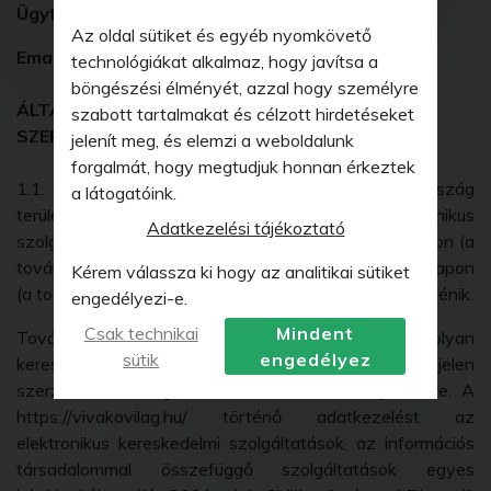
Ügyfélszolgálat:
lásd bővebben 1.6
Az oldal sütiket és egyéb nyomkövető
Email cím:
katoka700@gmail.com
technológiákat alkalmaz, hogy javítsa a
böngészési élményét, azzal hogy személyre
ÁLTALÁNOS TUDNIVALÓK, A FELEK KÖZÖTTI
szabott tartalmakat és célzott hirdetéseket
SZERZŐDÉS LÉTREJÖTTE
jelenít meg, és elemzi a weboldalunk
forgalmát, hogy megtudjuk honnan érkeztek
1.1. A jelen ÁSZF hatálya kiterjed a Magyarország
a látogatóink.
területén nyújtott minden olyan elektronikus
Adatkezelési tájékoztató
szolgáltatásra, amely a https://vivakovilag.hu/ honlapon (a
továbbiakban: weboldal) található elektronikus honlapon
Kérem válassza ki hogy az analitikai sütiket
(a továbbiakban: https://vivakovilag.hu/) keresztül történik.
engedélyezi-e.
Csak technikai
Mindent
Továbbá jelen ÁSZF hatálya kiterjed minden olyan
sütik
engedélyez
kereskedelmi ügyletre Magyarország területén, amely jelen
szerződésben meghatározott Felek között jön létre. A
https://vivakovilag.hu/ történő adatkezelést az
elektronikus kereskedelmi szolgáltatások, az információs
társadalommal összefüggő szolgáltatások egyes