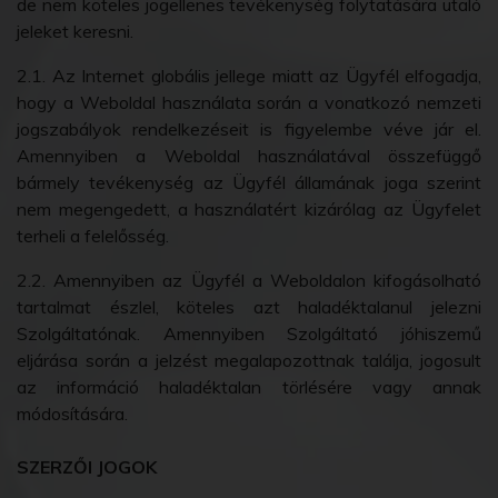
de nem köteles jogellenes tevékenység folytatására utaló
jeleket keresni.
2.1. Az Internet globális jellege miatt az Ügyfél elfogadja,
hogy a Weboldal használata során a vonatkozó nemzeti
jogszabályok rendelkezéseit is figyelembe véve jár el.
Amennyiben a Weboldal használatával összefüggő
bármely tevékenység az Ügyfél államának joga szerint
nem megengedett, a használatért kizárólag az Ügyfelet
terheli a felelősség.
2.2. Amennyiben az Ügyfél a Weboldalon kifogásolható
tartalmat észlel, köteles azt haladéktalanul jelezni
Szolgáltatónak. Amennyiben Szolgáltató jóhiszemű
eljárása során a jelzést megalapozottnak találja, jogosult
az információ haladéktalan törlésére vagy annak
módosítására.
SZERZŐI JOGOK