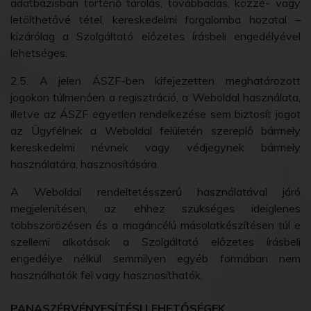
adatbázisban történő tárolás, továbbadás, közzé- vagy
letölthetővé tétel, kereskedelmi forgalomba hozatal –
kizárólag a Szolgáltató előzetes írásbeli engedélyével
lehetséges.
2.5. A jelen ÁSZF-ben kifejezetten meghatározott
jogokon túlmenően a regisztráció, a Weboldal használata,
illetve az ÁSZF egyetlen rendelkezése sem biztosít jogot
az Ügyfélnek a Weboldal felületén szereplő bármely
kereskedelmi névnek vagy védjegynek bármely
használatára, hasznosítására.
A Weboldal rendeltetésszerű használatával járó
megjelenítésen, az ehhez szükséges ideiglenes
többszörözésen és a magáncélú másolatkészítésen túl e
szellemi alkotások a Szolgáltató előzetes írásbeli
engedélye nélkül semmilyen egyéb formában nem
használhatók fel vagy hasznosíthatók.
PANASZÉRVÉNYESÍTÉSI LEHETŐSÉGEK