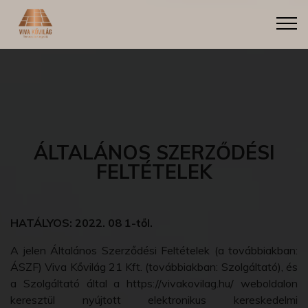
ÁLTALÁNOS SZERZŐDÉSI
FELTÉTELEK
HATÁLYOS: 2022. 08 1-től.
A jelen Általános Szerződési Feltételek (a továbbiakban:
ÁSZF) Viva Kővilág 21 Kft. (továbbiakban: Szolgáltató), és
a Szolgáltató által a https://vivakovilag.hu/ weboldalon
keresztül nyújtott elektronikus kereskedelmi