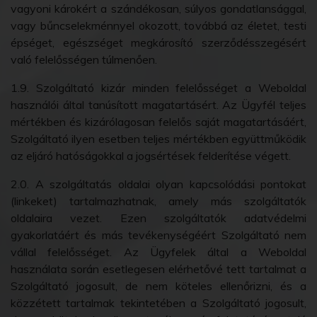
vagyoni károkért a szándékosan, súlyos gondatlansággal,
vagy bűncselekménnyel okozott, továbbá az életet, testi
épséget, egészséget megkárosító szerződésszegésért
való felelősségen túlmenően.
1.9. Szolgáltató kizár minden felelősséget a Weboldal
használói által tanúsított magatartásért. Az Ügyfél teljes
mértékben és kizárólagosan felelős saját magatartásáért,
Szolgáltató ilyen esetben teljes mértékben együttműködik
az eljáró hatóságokkal a jogsértések felderítése végett.
2.0. A szolgáltatás oldalai olyan kapcsolódási pontokat
(linkeket) tartalmazhatnak, amely más szolgáltatók
oldalaira vezet. Ezen szolgáltatók adatvédelmi
gyakorlatáért és más tevékenységéért Szolgáltató nem
vállal felelősséget. Az Ügyfelek által a Weboldal
használata során esetlegesen elérhetővé tett tartalmat a
Szolgáltató jogosult, de nem köteles ellenőrizni, és a
közzétett tartalmak tekintetében a Szolgáltató jogosult,