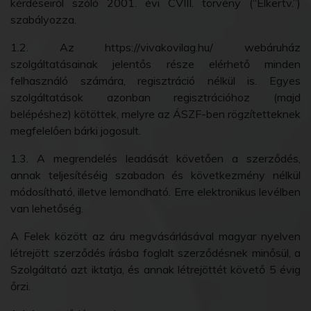
kérdéseiről szóló 2001. évi CVIII. törvény (“Elkertv.”)
szabályozza.
1.2. Az https://vivakovilag.hu/ webáruház
szolgáltatásainak jelentős része elérhető minden
felhasználó számára, regisztráció nélkül is. Egyes
szolgáltatások azonban regisztrációhoz (majd
belépéshez) kötöttek, melyre az ÁSZF-ben rögzítetteknek
megfelelően bárki jogosult.
1.3. A megrendelés leadását követően a szerződés,
annak teljesítéséig szabadon és következmény nélkül
módosítható, illetve lemondható. Erre elektronikus levélben
van lehetőség.
A Felek között az áru megvásárlásával magyar nyelven
létrejött szerződés írásba foglalt szerződésnek minősül, a
Szolgáltató azt iktatja, és annak létrejöttét követő 5 évig
őrzi.