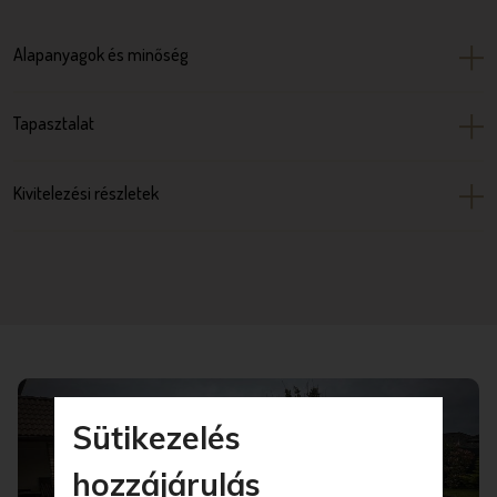
Alapanyagok és minőség
Tapasztalat
Kivitelezési részletek
Sütikezelés
hozzájárulás