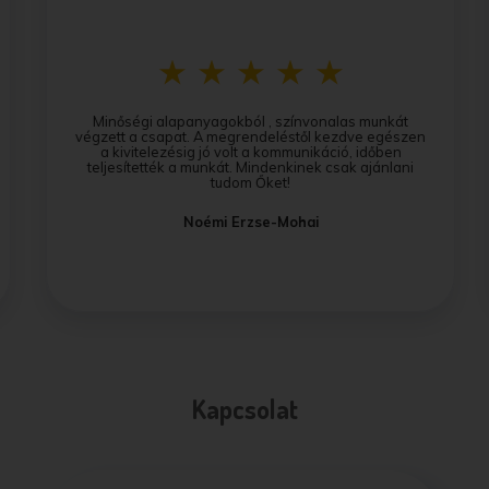
Minőségi alapanyagokból , színvonalas munkát
végzett a csapat. A megrendeléstől kezdve egészen
a kivitelezésig jó volt a kommunikáció, időben
teljesítették a munkát. Mindenkinek csak ajánlani
tudom Őket!
Noémi Erzse-Mohai
Kapcsolat