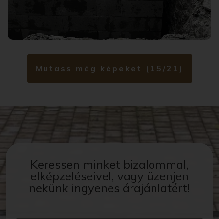
Mutass még képeket (15/21)
Keressen minket bizalommal,
elképzeléseivel, vagy üzenjen
nekünk ingyenes árajánlatért!